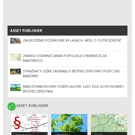
ASSET PUBLISHER
ASSET PUBLISHER
ZAGROŻENIE POŻAROWE W LASACH. APEL O OSTROŻNOŚĆ
ZABIEGI OGRANICZANIA POPULACJI CHRABĄSZCZA
MAJOWEGO
STRAŻNICY LEŚNI ZADBAJĄ O BEZPIECZEŃSTWO PODCZAS
MAJÓWKI
MIĘDZYNARODOWY DZIEŃ LASÓW: LASY DLA GOSPODARKI I
BEZPIECZEŃSTWA
ASSET PUBLISHER
ASSET PUBLISHER