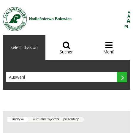
Zum Inhalt wechseln
A
A
Nadleśnictwo Bolewice
A
PL


select-division
Suchen
Menü

Turystyka
Wirtualne wycieczki i prezentacje