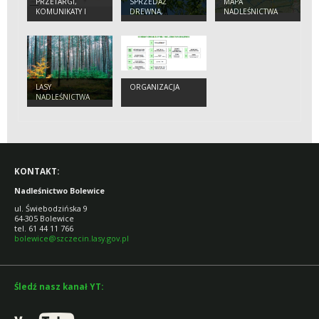
PRZETARGI,
SPRZEDAŻ
MAPA
KOMUNIKATY I
DREWNA,
NADLEŚNICTWA
OGŁOSZENIA
CHOINEK,
BOLEWICE
SADZONEK, SIATKI
I SŁUPKÓW Z
ROZGRODZEŃ
LASY
ORGANIZACJA
NADLEŚNICTWA
KONTAKT:
Nadleśnictwo Bolewice
ul. Świebodzińska 9
64-305 Bolewice
tel. 61 44 11 766
bolewice@szczecin.lasy.gov.pl
Śledź nasz kanał YT: