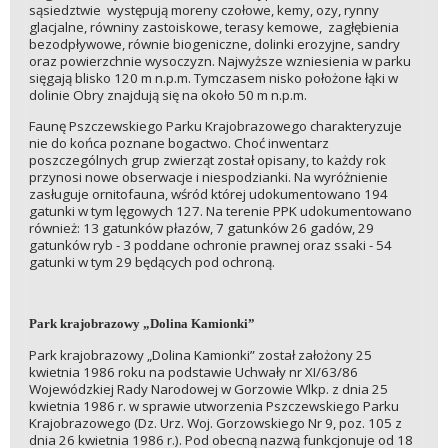
sąsiedztwie występują moreny czołowe, kemy, ozy, rynny
glacjalne, równiny zastoiskowe, terasy kemowe, zagłębienia
bezodpływowe, równie biogeniczne, dolinki erozyjne, sandry
oraz powierzchnie wysoczyzn. Najwyższe wzniesienia w parku
sięgają blisko 120 m n.p.m. Tymczasem nisko położone łąki w
dolinie Obry znajdują się na około 50 m n.p.m.
Faunę Pszczewskiego Parku Krajobrazowego charakteryzuje
nie do końca poznane bogactwo. Choć inwentarz
poszczególnych grup zwierząt został opisany, to każdy rok
przynosi nowe obserwacje i niespodzianki. Na wyróżnienie
zasługuje ornitofauna, wśród której udokumentowano 194
gatunki w tym lęgowych 127. Na terenie PPK udokumentowano
również: 13 gatunków płazów, 7 gatunków 26 gadów, 29
gatunków ryb - 3 poddane ochronie prawnej oraz ssaki - 54
gatunki w tym 29 będących pod ochroną.
Park krajobrazowy „Dolina Kamionki”
Park krajobrazowy „Dolina Kamionki” został założony 25
kwietnia 1986 roku na podstawie Uchwały nr XI/63/86
Wojewódzkiej Rady Narodowej w Gorzowie Wlkp. z dnia 25
kwietnia 1986 r. w sprawie utworzenia Pszczewskiego Parku
Krajobrazowego (Dz. Urz. Woj. Gorzowskiego Nr 9, poz. 105 z
dnia 26 kwietnia 1986 r.). Pod obecną nazwą funkcjonuje od 18