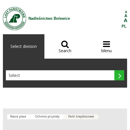
Skip to Content
A
A
Nadleśnictwo Bolewice
A
PL


Select division
Search
Menu

Nasza praca
Ochrona przyrody
Parki krajobrazowe