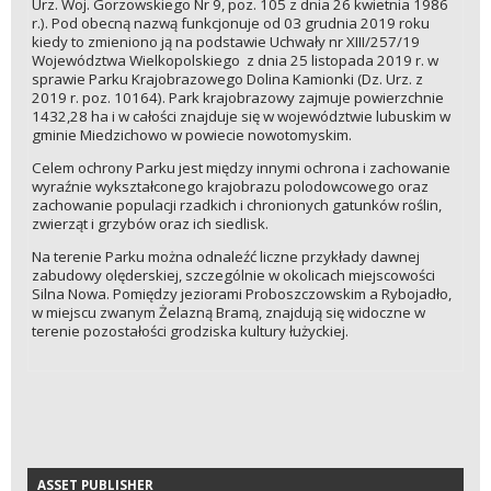
Urz. Woj. Gorzowskiego Nr 9, poz. 105 z dnia 26 kwietnia 1986
r.). Pod obecną nazwą funkcjonuje od 03 grudnia 2019 roku
kiedy to zmieniono ją na podstawie Uchwały nr XIII/257/19
Województwa Wielkopolskiego z dnia 25 listopada 2019 r. w
sprawie Parku Krajobrazowego Dolina Kamionki (Dz. Urz. z
2019 r. poz. 10164). Park krajobrazowy zajmuje powierzchnie
1432,28 ha i w całości znajduje się w województwie lubuskim w
gminie Miedzichowo w powiecie nowotomyskim.
Celem ochrony Parku jest między innymi ochrona i zachowanie
wyraźnie wykształconego krajobrazu polodowcowego oraz
zachowanie populacji rzadkich i chronionych gatunków roślin,
zwierząt i grzybów oraz ich siedlisk.
Na terenie Parku można odnaleźć liczne przykłady dawnej
zabudowy olęderskiej, szczególnie w okolicach miejscowości
Silna Nowa. Pomiędzy jeziorami Proboszczowskim a Rybojadło,
w miejscu zwanym Żelazną Bramą, znajdują się widoczne w
terenie pozostałości grodziska kultury łużyckiej.
ASSET PUBLISHER
ASSET PUBLISHER