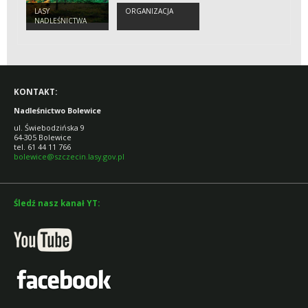
LASY
ORGANIZACJA
NADLEŚNICTWA
KONTAKT:
Nadleśnictwo Bolewice
ul. Świebodzińska 9
64-305 Bolewice
tel. 61 44 11 766
bolewice@szczecin.lasy.gov.pl
Śledź nasz kanał YT: