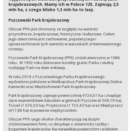
krajobrazowych. Mamy ich w Polsce 125. Zajmują 2,5
mln ha, z czego blisko 1,3 mln ha to lasy.
Pszczewski Park Krajobrazowy
Obszar PPK jest chroniony ze względu na wartości
przyrodnicze, krajobrazowe, historyczne i kulturowe. Celem
jego utworzenia jest zachowanie, popularyzacja i
upowszechnianie tych wartości w warunkach zrównoważonego
rozwoju.
Pszczewski Park Krajobrazowy (PPK) został utworzono w 1986
roku. W 1992 roku dokonano korekty granic Parku i otuliny
rozbijając Park na dwie enklawy.
W roku 2019 z Pszczewskiego Parku Krajobrazowego
wydzielono położone w Wielkopolsce Park Krajobrazowy Dolina
Kamionki oraz Miedzichowski Park Krajobrazowy.
Park krajobrazowy zajmuje powierzchnię 9724,01 ha i znajduje
się w województwie lubuskim w gminach Pszczew (6 504,19 ha),
Trzciel (1 076,53 ha), Przytoczna (1 725,43 ha) oraz Międzyrzecz
(417,86 ha) w powiecie międzyrzeckim.
Obszar PPK i jego okolice charakteryzują się dużym
zróżnicowaniem form, co decyduje o zmienności rzeźby i
bogactwie krajobrazów. Na niewielkiej powierzchni i w bliskim