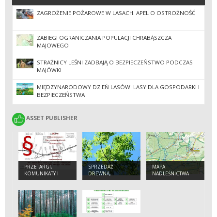
ZAGROŻENIE POŻAROWE W LASACH. APEL O OSTROŻNOŚĆ
ZABIEGI OGRANICZANIA POPULACJI CHRABĄSZCZA
MAJOWEGO
STRAŻNICY LEŚNI ZADBAJĄ O BEZPIECZEŃSTWO PODCZAS
MAJÓWKI
MIĘDZYNARODOWY DZIEŃ LASÓW: LASY DLA GOSPODARKI I
BEZPIECZEŃSTWA
ASSET PUBLISHER
ASSET PUBLISHER
PRZETARGI,
SPRZEDAŻ
MAPA
KOMUNIKATY I
DREWNA,
NADLEŚNICTWA
OGŁOSZENIA
CHOINEK,
BOLEWICE
SADZONEK, SIATKI
I SŁUPKÓW Z
ROZGRODZEŃ