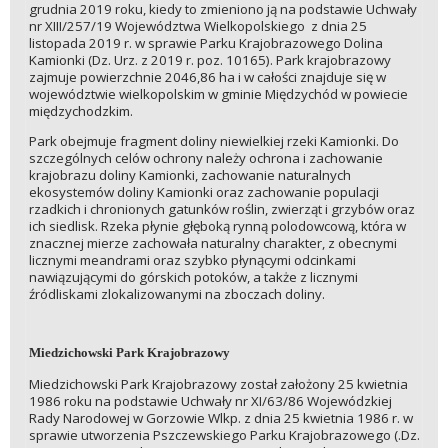
grudnia 2019 roku, kiedy to zmieniono ją na podstawie Uchwały
nr XIII/257/19 Województwa Wielkopolskiego z dnia 25
listopada 2019 r. w sprawie Parku Krajobrazowego Dolina
Kamionki (Dz. Urz. z 2019 r. poz. 10165). Park krajobrazowy
zajmuje powierzchnie 2046,86 ha i w całości znajduje się w
województwie wielkopolskim w gminie Międzychód w powiecie
międzychodzkim.
Park obejmuje fragment doliny niewielkiej rzeki Kamionki. Do
szczególnych celów ochrony należy ochrona i zachowanie
krajobrazu doliny Kamionki, zachowanie naturalnych
ekosystemów doliny Kamionki oraz zachowanie populacji
rzadkich i chronionych gatunków roślin, zwierząt i grzybów oraz
ich siedlisk. Rzeka płynie głęboką rynną polodowcową, która w
znacznej mierze zachowała naturalny charakter, z obecnymi
licznymi meandrami oraz szybko płynącymi odcinkami
nawiązującymi do górskich potoków, a także z licznymi
źródliskami zlokalizowanymi na zboczach doliny.
Miedzichowski Park Krajobrazowy
Miedzichowski Park Krajobrazowy został założony 25 kwietnia
1986 roku na podstawie Uchwały nr XI/63/86 Wojewódzkiej
Rady Narodowej w Gorzowie Wlkp. z dnia 25 kwietnia 1986 r. w
sprawie utworzenia Pszczewskiego Parku Krajobrazowego (.Dz.